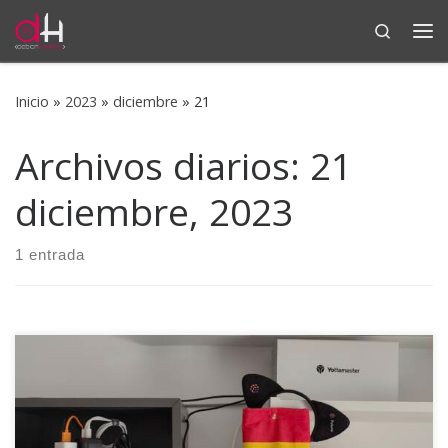
Search
Saltar al contenido
Me
Inicio
»
2023
»
diciembre
»
21
Archivos diarios:
21
diciembre, 2023
1 entrada
Durante el último año y medio me ha estado rondando la
cabeza la idea de tener más espacio de almacenamiento