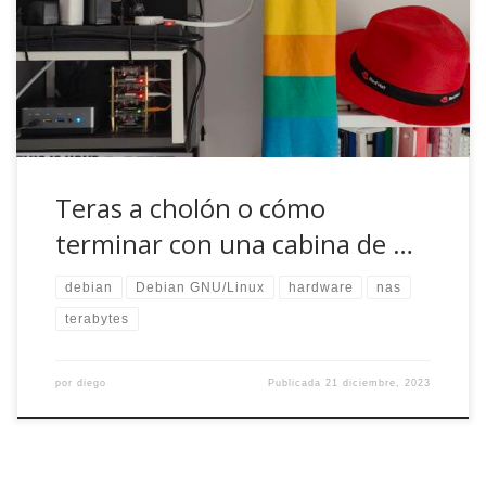
disponible en canelo, el servidor de casa pero quería
hacerlo de una forma diferente a como hasta entonces,
cuando añadía nuevos discos duros externos por USB.
Además de generar calor, […]
Teras a cholón o cómo
terminar con una cabina de …
debian
Debian GNU/Linux
hardware
nas
terabytes
por
diego
Publicada
21 diciembre, 2023