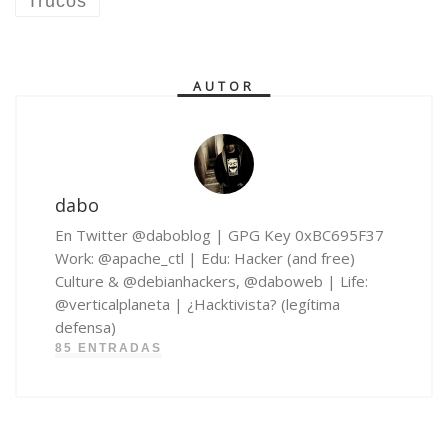
Trucos
AUTOR
dabo
En Twitter @daboblog | GPG Key 0xBC695F37
Work: @apache_ctl | Edu: Hacker (and free)
Culture & @debianhackers, @daboweb | Life:
@verticalplaneta | ¿Hacktivista? (legítima
defensa)
85 ENTRADAS