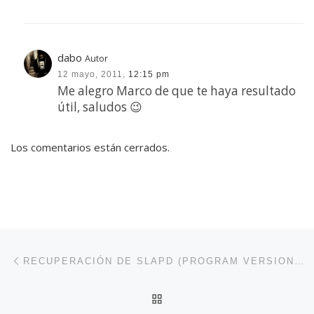
dabo
Autor
12 mayo, 2011,
12:15 pm
Me alegro Marco de que te haya resultado
útil, saludos 😉
Los comentarios están cerrados.
Navegación de entradas
Entrada anterior
RECUPERACIÓN DE SLAPD (PROGRAM VERSION 4.8 DOESN’T MATCH ENVIRONMENT VERSION 4.7)
VOLVER A LA LISTA DE 