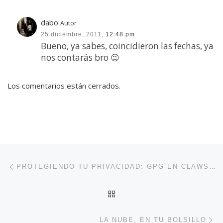
dabo
Autor
25 diciembre, 2011,
12:48 pm
Bueno, ya sabes, coincidieron las fechas, ya
nos contarás bro 😉
Los comentarios están cerrados.
Navegación de entradas
Entrada anterior
PROTEGIENDO TU PRIVACIDAD: GPG EN CLAWS MAIL
VOLVER A LA LISTA DE 
En
LA NUBE, EN TU BOLSILLO