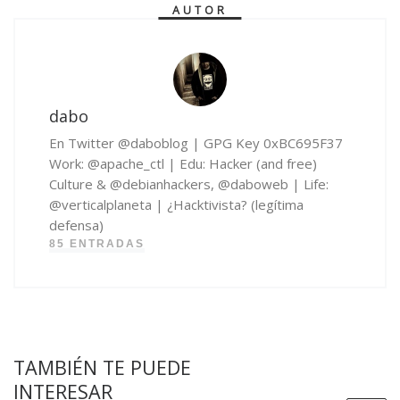
AUTOR
dabo
En Twitter @daboblog | GPG Key 0xBC695F37
Work: @apache_ctl | Edu: Hacker (and free)
Culture & @debianhackers, @daboweb | Life:
@verticalplaneta | ¿Hacktivista? (legítima
defensa)
85 ENTRADAS
TAMBIÉN TE PUEDE
INTERESAR