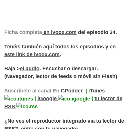
Ficha completa
en ivoox.com
del episodio 34.
Tenéis también
aquí todos los episodios
y
en
este link de ivoox.com
.
Baja >
el audio
.
Escuchar o descargar
.
(Navegador, lector de feeds o móvil
sin Flash
)
Suscríbete al canal En
GPodder
|
iTunes
|
iGoogle
|
tu lector de
RSS
¿No ves el reproductor integrado vía tu lector de
RSS?
, entra con tu navegador