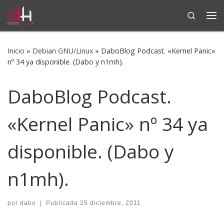
Search
Saltar al contenido
Me
Inicio
»
Debian GNU/Linux
»
DaboBlog Podcast. «Kernel Panic»
nº 34 ya disponible. (Dabo y n1mh).
DaboBlog Podcast.
«Kernel Panic» nº 34 ya
disponible. (Dabo y
n1mh).
por
dabo
|
Publicada
25 diciembre, 2011