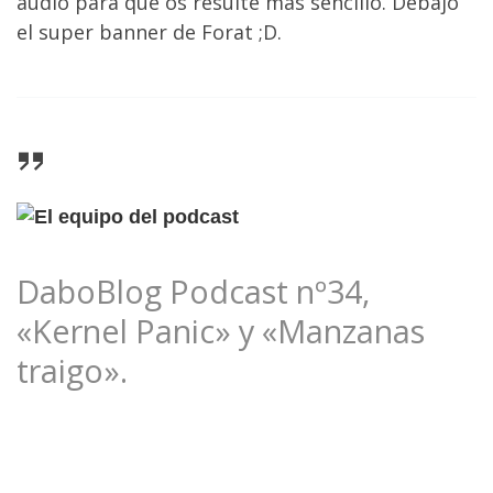
audio para que os resulte más sencillo. Debajo
el super banner de Forat ;D.
DaboBlog Podcast nº34,
«Kernel Panic» y «Manzanas
traigo».