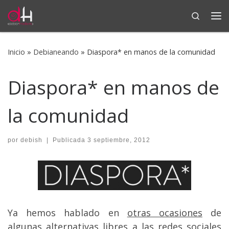
Search
Saltar al contenido
Me
Inicio
»
Debianeando
»
Diaspora* en manos de la comunidad
Diaspora* en manos de
la comunidad
por
debish
|
Publicada
3 septiembre, 2012
Ya hemos hablado en
otras ocasiones
de
algunas alternativas libres a las redes sociales