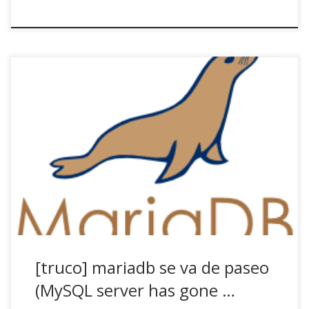
O dicho en el idioma de los errores de sistema, ERROR
2006 (HY000) at line 21232: MySQL server has gone away.
$ mysql -h localhost -u user -pUltraSecurePass mydatabase
< dump.sql ERROR 2006 (HY000) at line 21232: MySQL
server has gone away $ El lío El error me apareció cuando
[…]
[truco] mariadb se va de paseo
(MySQL server has gone …