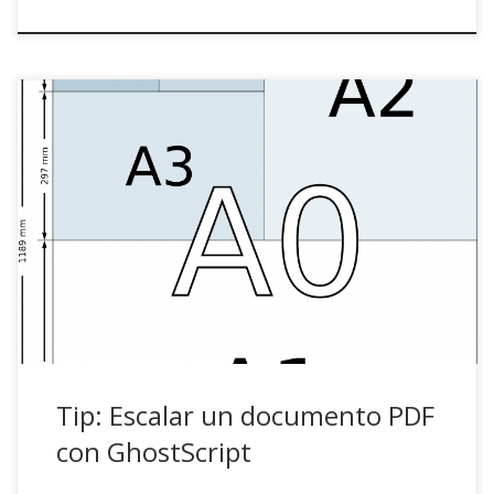
Pongamos que lleváis tiempo maquetando un documento
de unos cuantos cientos de páginas y que a la hora de
imprimir decidís que en lugar del clásico A4, preferís
hacerlo en un formato más manejable, por ejemplo B5.
Pongamos también que la pereza os ha vencido y no
habéis utilizado LaTex […]
Tip: Escalar un documento PDF
con GhostScript