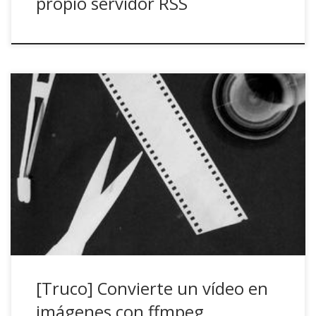
propio servidor RSS
¿Pulsaste el botón de vídeo en lugar del de la foto en aquel
lugar y momento difícilmente repetible? ¿Te gustaría tener
una de las escenas icónicas de tu película favorita de fondo
de pantalla? Con ffmpeg es muy sencillo. Imaginemos que
necesitamos extraer los primeros 30 segundos de un
vídeo […]
[Truco] Convierte un vídeo en
imágenes con ffmpeg