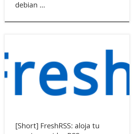
debian …
Como un soplo de aire fresco, llega FreshRSS un
agregador de canales RSS libre y ligero donde mantener al
día y sincronizados vuestros feed RSS. Es compatible tanto
con Apache como con Ngnix, así que debería funcionar sin
problema aunque vayáis un poco justos de hardware
(RasPi calling!). El funcionamiento […]
[Short] FreshRSS: aloja tu