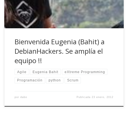
apasiona, las plataformas GLAMP y el desarrollo de
software, con […]
Bienvenida Eugenia (Bahit) a
DebianHackers. Se amplía el
equipo !!
Agile
Eugenia Bahit
eXtreme Programming
Programación
python
Scrum
por
dabo
Publicada
23 enero, 2012