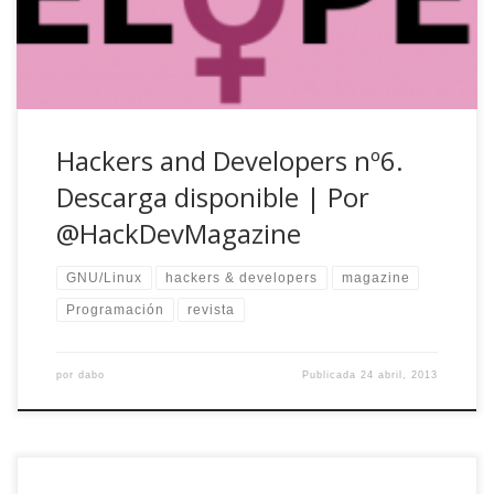
denegado Pásate a GNU/Linux […]
Hackers and Developers nº6.
Descarga disponible | Por
@HackDevMagazine
GNU/Linux
hackers & developers
magazine
Programación
revista
por
dabo
Publicada
24 abril, 2013