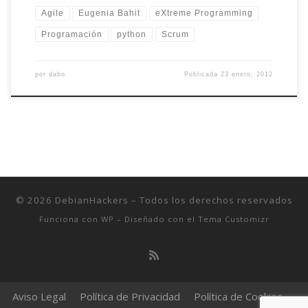
Agile
Eugenia Bahit
eXtreme Programming
Programación
python
Scrum
por
dabo
Publicada
23 enero, 2012
© 2026
DebianHackers
– Todos los derechos reservados
Funciona con
WP
– Diseñado con el
Tema Customizr
Aviso Legal
Política de Privacidad
Política de Cookies