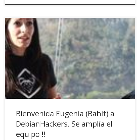
Los lectores habituales de este blog podéis estar tan
contentos como n1mh y yo por la incorporación de
Eugenia Bahit (a nivel «total», nada de colaboraciones
puntuales) en DebianHackers. Esto lo digo porque veréis
habitualmente contenidos relacionados con lo que
apasiona, las plataformas GLAMP y el desarrollo de
software, con […]
Bienvenida Eugenia (Bahit) a
DebianHackers. Se amplía el
equipo !!