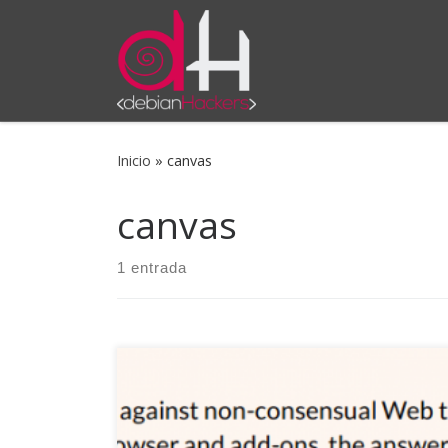
Saltar al contenido
Inicio
»
canvas
canvas
1 entrada
Fantástica herramienta de la Electronic Frontier
Foundation. Comprueba si tu navegador está