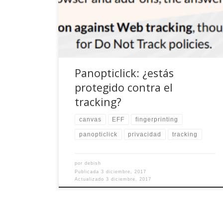
protegido contra los intentos de tracking y
fingerprinting que practican infinidad de
compañías on-line con tan sólo un click.
Panopticlick: ¿estás
protegido contra el
tracking?
canvas
EFF
fingerprinting
panopticlick
privacidad
tracking
por
debish
Publicada
3 diciembre, 2017
Actualizado
3 diciembre, 2017