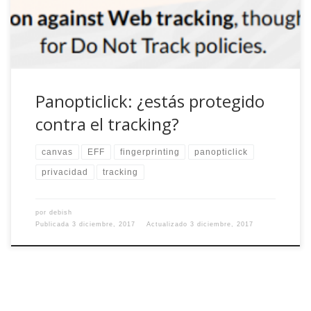
Panopticlick: ¿estás protegido
contra el tracking?
canvas
EFF
fingerprinting
panopticlick
privacidad
tracking
por
debish
Publicada
3 diciembre, 2017
Actualizado
3 diciembre, 2017