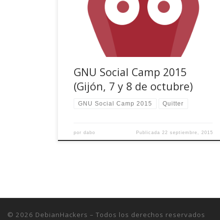
comentarios) en la que presenta el evento, y
también comenta sus razones para acudir al
GNU Social Camp 2015 los días 7 y 8 de octubre
[…]
GNU Social Camp 2015
(Gijón, 7 y 8 de octubre)
GNU Social Camp 2015
Quitter
por
dabo
Publicada
22 septiembre, 2015
© 2026
DebianHackers
– Todos los derechos reservados