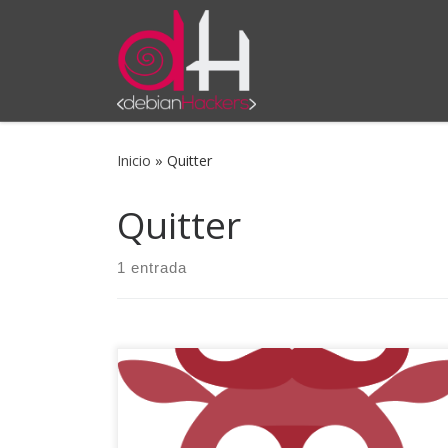
Saltar al contenido
Inicio
»
Quitter
Quitter
1 entrada
Hola familia, en esta ocasión nos hacemos eco
de una entrada de Pablo (recomendamos para
la gente que esté pensando en ir leer los