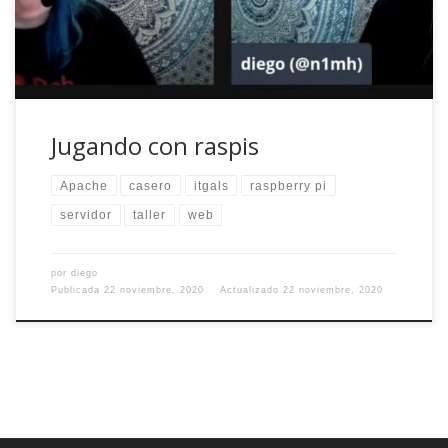
tanto para asistir como convertirse en […]
Jugando con raspis
Apache
casero
itgals
raspberry pi
servidor
taller
web
por
diego
Publicada
22 noviembre, 2020
Actualizado
22 noviembre, 2020