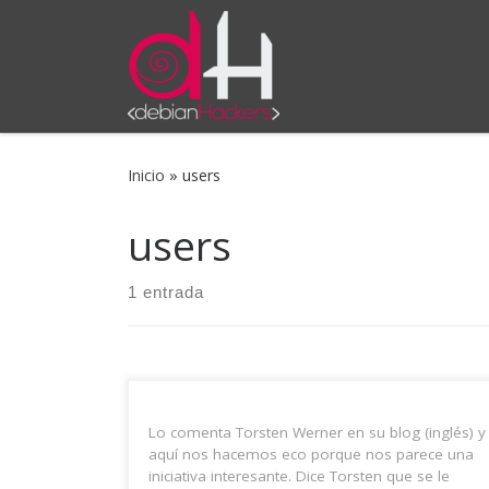
Saltar al contenido
Inicio
»
users
users
1 entrada
Lo comenta Torsten Werner en su blog (inglés) y
aquí nos hacemos eco porque nos parece una
iniciativa interesante. Dice Torsten que se le