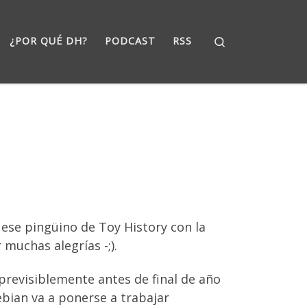
Search
¿POR QUÉ DH?
PODCAST
RSS
í, ese pingüino de Toy History con la
 muchas alegrías -;).
previsiblemente antes de final de año
ebian va a ponerse a trabajar