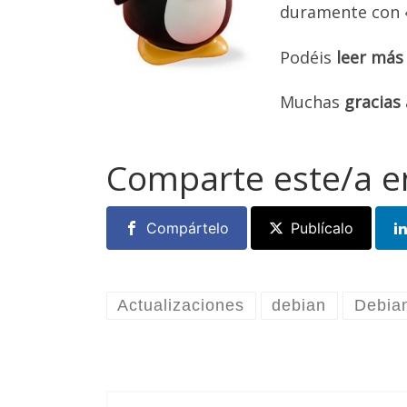
duramente con 
Podéis
leer más 
Muchas
gracias
Comparte este/a e
Compártelo
Publícalo
Actualizaciones
debian
Debia