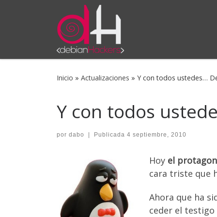
Saltar al contenido
Inicio
»
Actualizaciones
»
Y con todos ustedes… D
Y con todos usted
por
dabo
|
Publicada
4 septiembre, 2010
Hoy
el protagon
cara triste que 
Ahora que ha sid
ceder el testigo