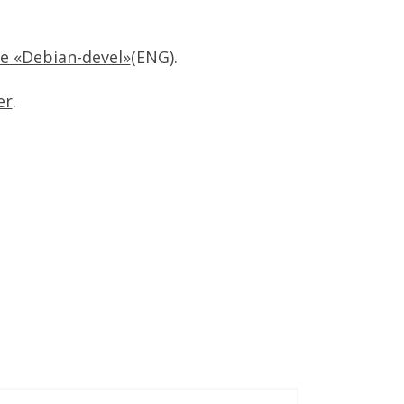
de «Debian-devel»
(ENG).
er
.