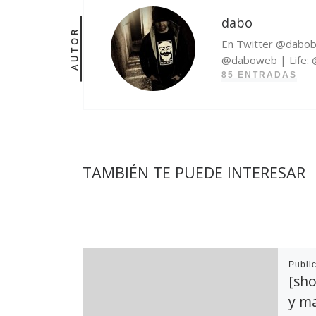
dabo
AUTOR
En Twitter @dabob
@daboweb | Life: @v
85 ENTRADAS
TAMBIÉN TE PUEDE INTERESAR
Publi
[sh
y m