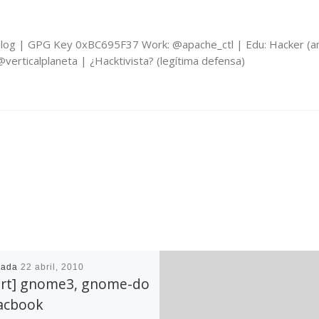
log | GPG Key 0xBC695F37 Work: @apache_ctl | Edu: Hacker (an
erticalplaneta | ¿Hacktivista? (legítima defensa)
cada
22 abril, 2010
ort] gnome3, gnome-do
acbook