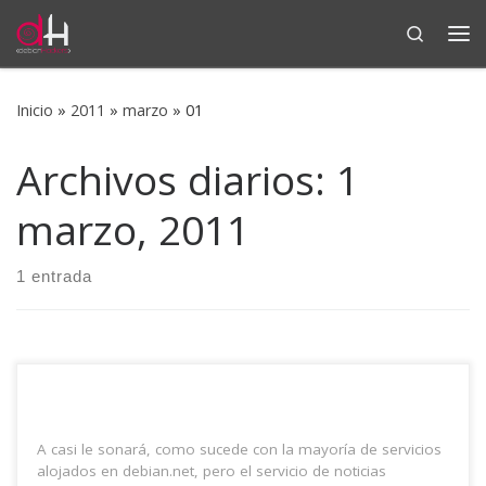
Search
Saltar al contenido
Me
Inicio
»
2011
»
marzo
»
01
Archivos diarios:
1
marzo, 2011
1 entrada
A casi le sonará, como sucede con la mayoría de servicios
alojados en debian.net, pero el servicio de noticias