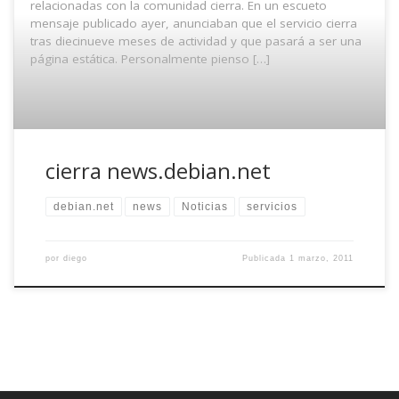
relacionadas con la comunidad cierra. En un escueto
mensaje publicado ayer, anunciaban que el servicio cierra
tras diecinueve meses de actividad y que pasará a ser una
página estática. Personalmente pienso […]
cierra news.debian.net
debian.net
news
Noticias
servicios
por
diego
Publicada
1 marzo, 2011