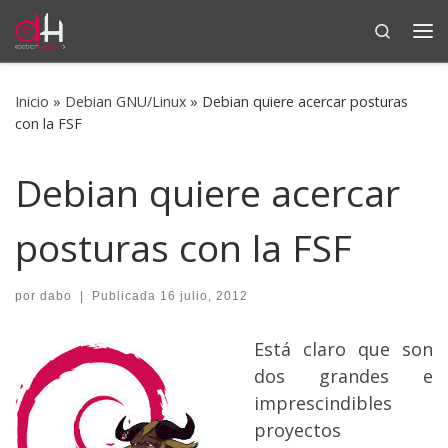
Search
Saltar al contenido
Me
Inicio
»
Debian GNU/Linux
»
Debian quiere acercar posturas
con la FSF
Debian quiere acercar
posturas con la FSF
por
dabo
|
Publicada
16 julio, 2012
Está claro que son
dos grandes e
imprescindibles
proyectos