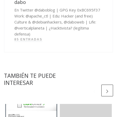
dabo
En Twitter @daboblog | GPG Key 0xBC695F37
Work: @apache_ctl | Edu: Hacker (and free)
Culture & @debianhackers, @daboweb | Life:
@verticalplaneta | ¿Hacktivista? (legítima
defensa)
85 ENTRADAS
TAMBIÉN TE PUEDE
INTERESAR