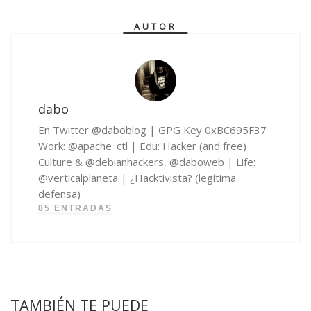
AUTOR
dabo
En Twitter @daboblog | GPG Key 0xBC695F37
Work: @apache_ctl | Edu: Hacker (and free)
Culture & @debianhackers, @daboweb | Life:
@verticalplaneta | ¿Hacktivista? (legítima
defensa)
85 ENTRADAS
TAMBIÉN TE PUEDE