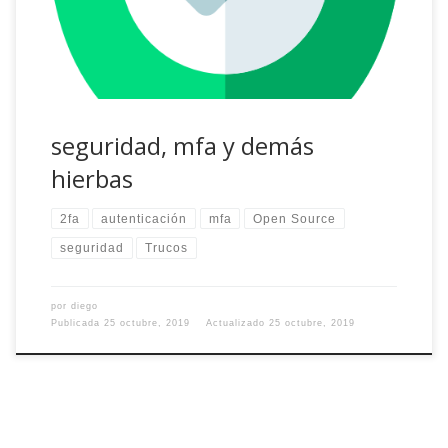
seguridad aplicada a […]
seguridad, mfa y demás
hierbas
2fa
autenticación
mfa
Open Source
seguridad
Trucos
por
diego
Publicada
25 octubre, 2019
Actualizado
25 octubre, 2019