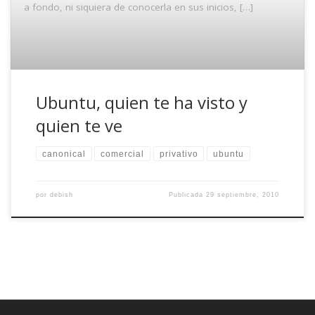
a fondo, ni siquiera de conocerla en sus inicios, […]
Ubuntu, quien te ha visto y
quien te ve
canonical
comercial
privativo
ubuntu
por
debish
Publicada
29 septiembre, 2010