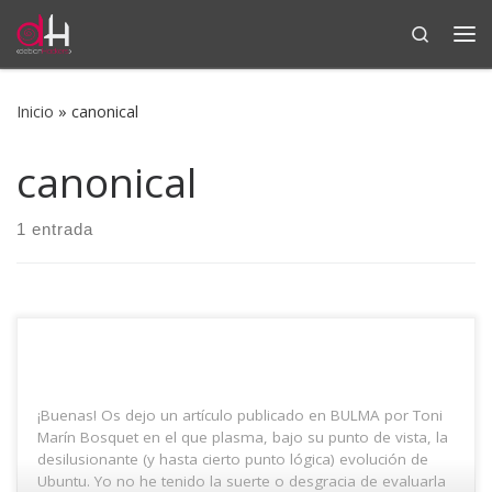
Search
Saltar al contenido
Me
Inicio
»
canonical
canonical
1 entrada
¡Buenas! Os dejo un artículo publicado en BULMA por Toni
Marín Bosquet en el que plasma, bajo su punto de vista, la
desilusionante (y hasta cierto punto lógica) evolución de
Ubuntu. Yo no he tenido la suerte o desgracia de evaluarla