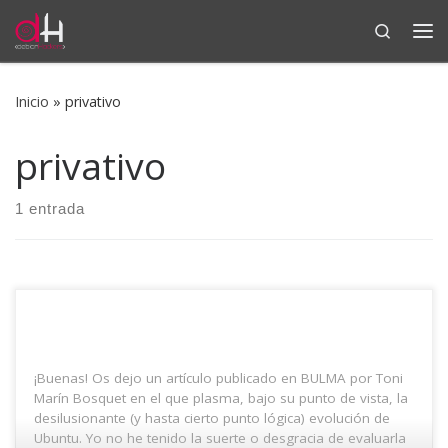
Search
Saltar al contenido
Me
Inicio
»
privativo
privativo
1 entrada
¡Buenas! Os dejo un artículo publicado en BULMA por Toni
Marín Bosquet en el que plasma, bajo su punto de vista, la
desilusionante (y hasta cierto punto lógica) evolución de
Ubuntu. Yo no he tenido la suerte o desgracia de evaluarla