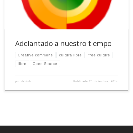
de principios, para que nos entendamos. Va de la […]
Adelantado a nuestro tiempo
Creative commons
cultura libre
free culture
libre
Open Source
por
debish
Publicada
23 diciembre, 2014