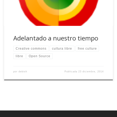
de principios, para que nos entendamos. Va de la […]
Adelantado a nuestro tiempo
Creative commons
cultura libre
free culture
libre
Open Source
por
debish
Publicada
23 diciembre, 2014