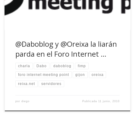
[…]
@Daboblog y @Oreixa la liarán
parda en el Foro Internet …
charla
Dabo
daboblog
fimp
foro internet meeting point
gijon
oreixa
reixa.net
servidores
por
diego
Publicada
11 junio, 2010