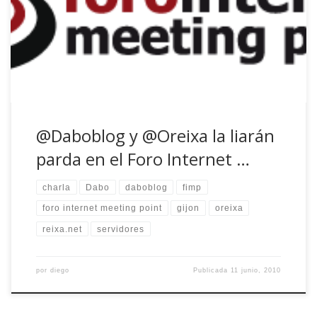
este blog, dabo, y una quinta parte del podcast, oreixa, van
a pasar por el Foro Internet Meeting Point 2010 para
impartir una charla cuyo estimulante título es «Sobrevive
[…]
@Daboblog y @Oreixa la liarán
parda en el Foro Internet …
charla
Dabo
daboblog
fimp
foro internet meeting point
gijon
oreixa
reixa.net
servidores
por
diego
Publicada
11 junio, 2010