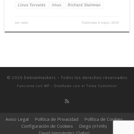
Linus Torvalds
linux
Richard Stallman
por
dabo
Publicada
4 mayo, 2010
© 2026
DebianHackers
– Todos los derechos reservados
Funciona con
WP
– Diseñado con el
Tema Customizr
Aviso Legal
Política de Privacidad
Política de Cookies
Configuración de Cookies
Diego (n1mh)
David Hernández (Dabo)