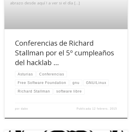
abrazo desde aquí ! a ver si el día […]
Conferencias de Richard
Stallman por el 5º cumpleaños
del hacklab …
Asturias
Conferencias
Free Software Foundation
gnu
GNU/Linux
Richard Stallman
software libre
por
dabo
Publicada
12 febrero, 2015