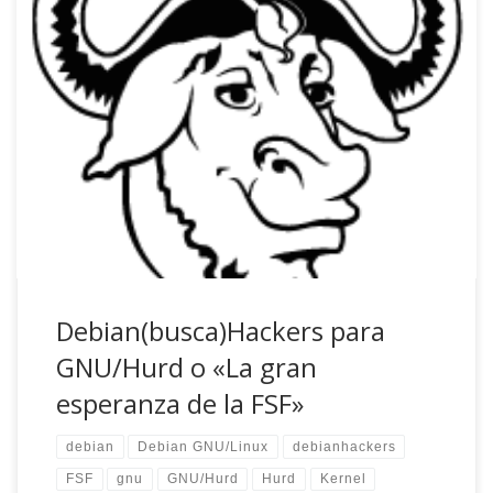
Hoy se ha hablado de Debian GNU/Hurd, concretamente,
he leído en Barrapunto; «Las noticias del mes de abril de
Hurd son bastante optimistas, ya que se viene viendo
movimiento en su desarrollo. Algo que viene ayudando
mucho es la alta actividad de los desarrolladores de
ArchHurd, que con unos pocos […]
Debian(busca)Hackers para
GNU/Hurd o «La gran
esperanza de la FSF»
debian
Debian GNU/Linux
debianhackers
FSF
gnu
GNU/Hurd
Hurd
Kernel