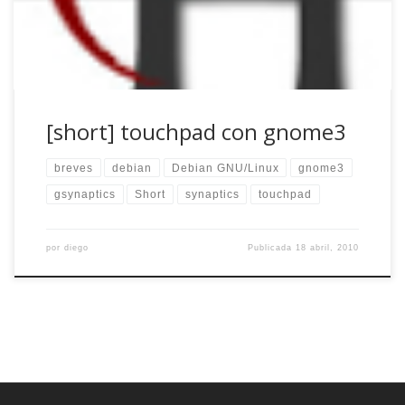
[…]
[short] touchpad con gnome3
breves
debian
Debian GNU/Linux
gnome3
gsynaptics
Short
synaptics
touchpad
por
diego
Publicada
18 abril, 2010