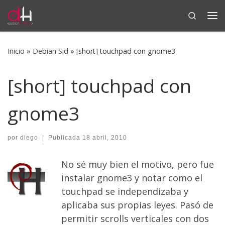
Search
Saltar al contenido
Me
Inicio
»
Debian Sid
»
[short] touchpad con gnome3
[short] touchpad con
gnome3
por
diego
|
Publicada
18 abril, 2010
No sé muy bien el motivo, pero fue
instalar gnome3 y notar como el
touchpad se independizaba y
aplicaba sus propias leyes. Pasó de
permitir scrolls verticales con dos