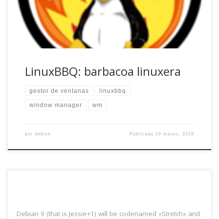
en un pendrive o […]
LinuxBBQ: barbacoa linuxera
gestor de ventanas
linuxbbq
window manager
wm
por
debish
Publicada
19 marzo, 2016
Debian 9 (that is Jessie+1) will be codenamed «Stretch» and