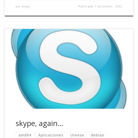
por
diego
Publicada
7 diciembre, 2011
Últimamente he andado liado, tratando de terminar un par
de proyectos que tenía y apenas he podido dedicarme a
jugar con mis ordenadores. No es ninguna excusa,
simplemente no quería tocar nada, trataba de no dar
ningún paso en falso para no tener que volver atrás a toda
prisa. Debe […]
skype, again…
amd64
Aplicaciones
cheese
debian