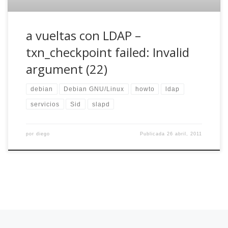
a vueltas con LDAP –
txn_checkpoint failed: Invalid
argument (22)
debian
Debian GNU/Linux
howto
ldap
servicios
Sid
slapd
por
diego
Publicada
26 abril, 2011