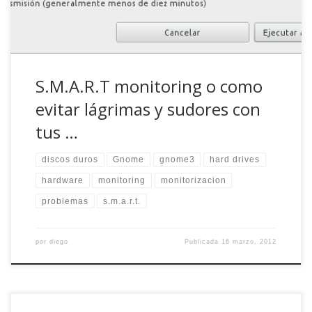
S.M.A.R.T monitoring o como
evitar lágrimas y sudores con
tus …
discos duros
Gnome
gnome3
hard drives
hardware
monitoring
monitorizacion
problemas
s.m.a.r.t.
por
diego
Publicada
16 marzo, 2012