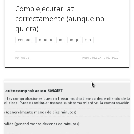
Cómo ejecutar lat
correctamente (aunque no
quiera)
consola
debian
lat
ldap
Sid
por
diego
Publicada
24 julio, 2012
Imagínate el siguiente escenario: un día cualquiera llegas a
casa por la noche y enciendes el ordenador para leer el
correo y ver las novedades en debianhackers, que se
rumorea que tienen nuevos fichajes. El arranque es normal,
sin mensajes apocalípticos ni volcados de pila y, entonces,
al iniciar la […]