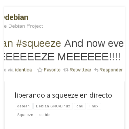
Como dirían en la tele, ¡está sucediendo! As predicted – the
release is starting this weekend 5/6 February 2011. IRC
channels are starting to buzz — irc.debian.org #debian-
release – and there’s also a live commentary session at
http://identi.ca/debian Debian 6.0 release is happening now
Lo están radiando en identi.ca, el […]
liberando a squeeze en directo
debian
Debian GNU/Linux
gnu
linux
Squeeze
stable