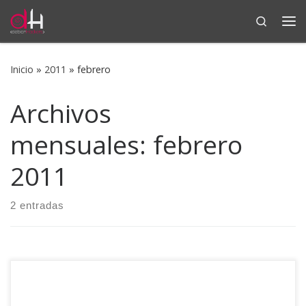
Search
Saltar al contenido
Me
Inicio
»
2011
»
febrero
Archivos
mensuales:
febrero
2011
2 entradas