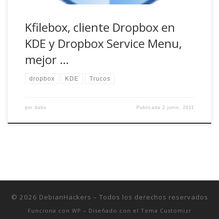
Kfilebox, cliente Dropbox en
KDE y Dropbox Service Menu,
mejor …
dropbox
KDE
Trucos
por
dabo
Publicada
2 junio, 2011
© 2026
DebianHackers
– Todos los derechos reservados
Funciona con
WP
– Diseñado con el
Tema Customizr