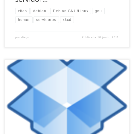
citas
debian
Debian GNU/Linux
gnu
humor
servidores
xkcd
por
diego
Publicada
10 junio, 2011
Hola amigos, aprovechando la nueva instalación que estoy
realizando de Debian y KDE (también tengo instalado
GNOME) en un MacBook Pro de 15″ recién adquirido y, para
los que como yo uséis KDE, sólo quería dejar un par de
tips interesantes para los «kadeeros» (joder cómo suena;)
sobre un servicio […]