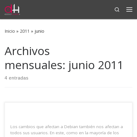
Search
Saltar al contenido
Me
Inicio
»
2011
»
junio
Archivos
mensuales:
junio 2011
4 entradas
Los cambios que afectan a Debian también nos afectan a
todos sus usuarios. En este, como en la mayoría de los