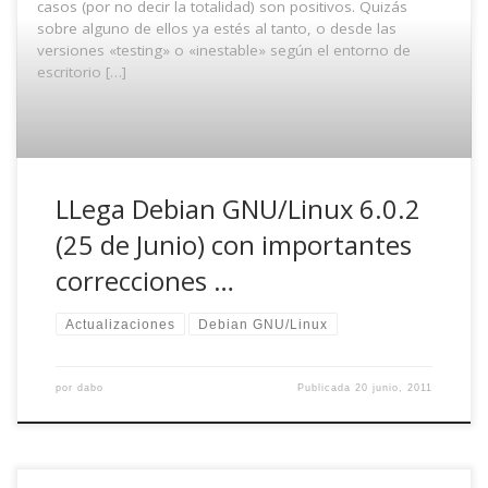
casos (por no decir la totalidad) son positivos. Quizás
sobre alguno de ellos ya estés al tanto, o desde las
versiones «testing» o «inestable» según el entorno de
escritorio […]
LLega Debian GNU/Linux 6.0.2
(25 de Junio) con importantes
correcciones …
Actualizaciones
Debian GNU/Linux
por
dabo
Publicada
20 junio, 2011