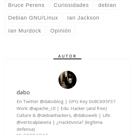
Bruce Perens
Curiosidades
debian
Debian GNU/Linux
Ian Jackson
Ian Murdock
Opinión
AUTOR
dabo
En Twitter @daboblog | GPG Key 0xBC695F37
Work: @apache_ctl | Edu: Hacker (and free)
Culture & @debianhackers, @daboweb | Life:
@verticalplaneta | ¿Hacktivista? (legítima
defensa)