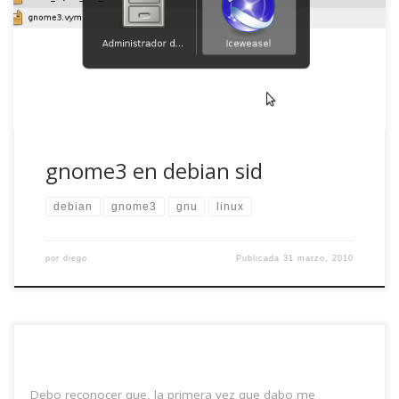
frase: gnome3 ya está en debian sid. Había leído acerca de
la nueva versión, de los cambios y la nueva interfaz que,
decían, iba […]
gnome3 en debian sid
debian
gnome3
gnu
linux
por
diego
Publicada
31 marzo, 2010
Debo reconocer que, la primera vez que dabo me