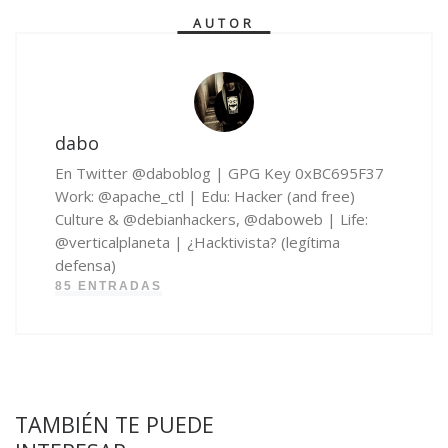
AUTOR
dabo
En Twitter @daboblog | GPG Key 0xBC695F37
Work: @apache_ctl | Edu: Hacker (and free)
Culture & @debianhackers, @daboweb | Life:
@verticalplaneta | ¿Hacktivista? (legítima
defensa)
85 ENTRADAS
TAMBIÉN TE PUEDE