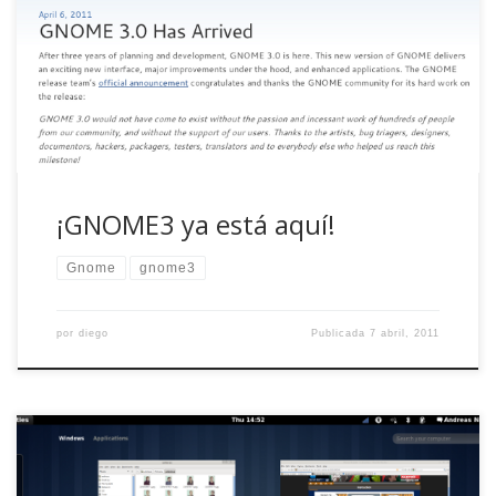
en este blog y el día que finalmente está disponible para
todo el mundo, con fiestas de bienvenida incluidas, ese día
no abro la boca. Tras tres años de planificación y
desarrollo, con un giro radical en la línea que […]
¡GNOME3 ya está aquí!
Gnome
gnome3
por
diego
Publicada
7 abril, 2011