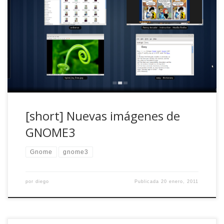
La gente de GNOME ha querido mostrar como será la
nueva (y esperada) versión 3 del fantástico gestor de
escritorios. Y si, soy poco objetivo pero ya aparecerá Dabo
para hablar de KDE :). Para enseñarnos cómo es la interfaz
y, de paso, ponernos los dientes largos como a un […]
[short] Nuevas imágenes de
GNOME3
Gnome
gnome3
por
diego
Publicada
20 enero, 2011