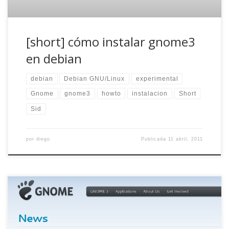
[short] cómo instalar gnome3
en debian
debian
Debian GNU/Linux
experimental
Gnome
gnome3
howto
instalacion
Short
Sid
por
diego
Publicada
11 abril, 2011
Durante un año he estado dando la tabarra con GNOME3