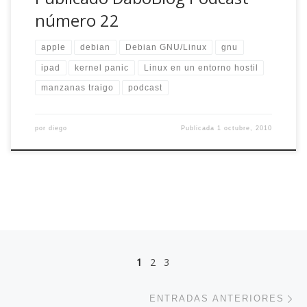
número 22
apple
debian
Debian GNU/Linux
gnu
ipad
kernel panic
Linux en un entorno hostil
manzanas traigo
podcast
por
diego
Publicada
1 octubre, 2010
Navegación de entradas
1
2
3
En
ENTRADAS ANTERIORES