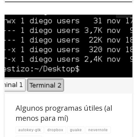
En la siguiente lista aparecen algunos programas que
últimamente se me han antojado como imprescindibles.
No hay un orden concreto ni tampoco un único objetivo.
autokey-gtk: ¿cansado de escribir siempre lo mismo? ¿Le
aburre rellenar su nombre, apellidos e incluir la fecha, hora
y zona horaria en cada parte de […]
Algunos programas útiles (al
menos para mí)
autokey-gtk
dropbox
guake
nevernote