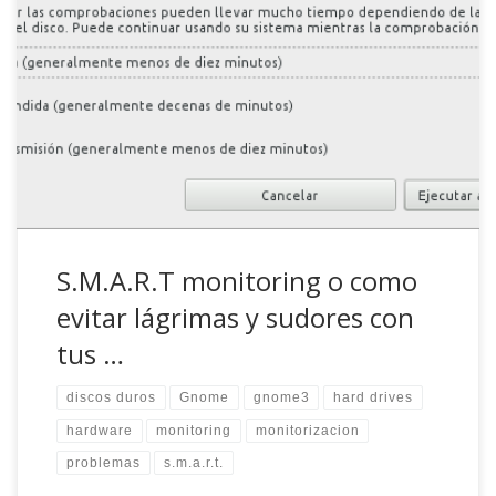
Imagínate el siguiente escenario: un día cualquiera llegas a
casa por la noche y enciendes el ordenador para leer el
correo y ver las novedades en debianhackers, que se
rumorea que tienen nuevos fichajes. El arranque es
normal, sin mensajes apocalípticos ni volcados de pila y,
entonces, al iniciar la […]
S.M.A.R.T monitoring o como
evitar lágrimas y sudores con
tus …
discos duros
Gnome
gnome3
hard drives
hardware
monitoring
monitorizacion
problemas
s.m.a.r.t.