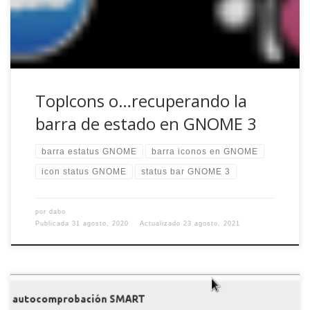
minimalistas (está «GNOME Flashback» o […]
TopIcons o…recuperando la
barra de estado en GNOME 3
barra estatus GNOME
barra iconos en GNOME
icon status GNOME
status bar GNOME 3
por
dabo
Publicada
31 agosto, 2020
Actualizado
23 agosto, 2021