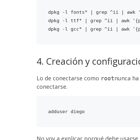
dpkg -l fonts* | grep ^ii | awk '
dpkg -l ttf* | grep ^ii | awk '{p
4. Creación y configurac
Lo de conectarse como
nunca ha 
root
conectarse.
No voy a explicar porqué debe usarse