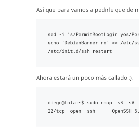
Así que para vamos a pedirle que de m
sed -i 's/PermitRootLogin yes/Per
echo 'DebianBanner no' >> /etc/ss
Ahora estará un poco más callado :).
diego@tola:~$ sudo nmap -sS -sV -