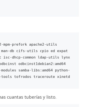
-mpm-prefork apache2-utils 
man-db cifs-utils cpio ed expat 
 isc-dhcp-common ldap-utils lynx 
dbcinst odbcinst1debian2:amd64 
-modules samba-libs:amd64 python-
s cuantas tuberías y listo.