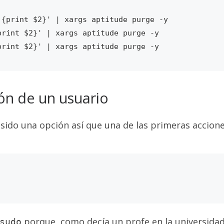
{print $2}' | xargs aptitude purge -y

rint $2}' | xargs aptitude purge -y

ión de un usuario
sido una opción así que una de las primeras accione
porque, como decía un profe en la universida
sudo