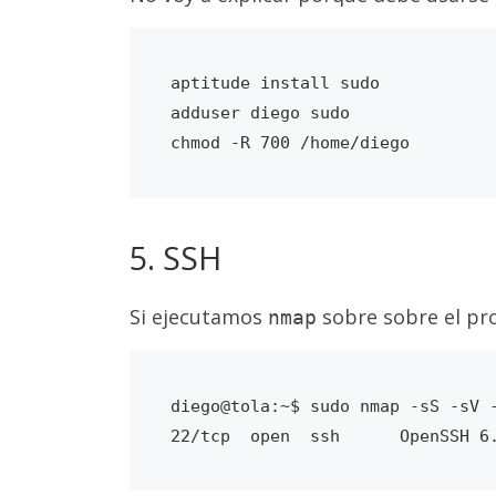
aptitude install sudo

adduser diego sudo

5. SSH
Si ejecutamos
sobre sobre el pr
nmap
diego@tola:~$ sudo nmap -sS -sV -