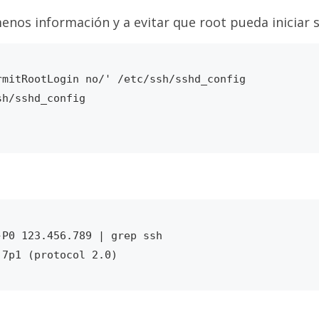
enos información y a evitar que root pueda iniciar s
mitRootLogin no/' /etc/ssh/sshd_config

h/sshd_config

P0 123.456.789 | grep ssh
