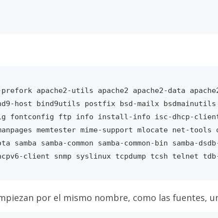
prefork apache2-utils apache2 apache2-data apache2
d9-host bind9utils postfix bsd-mailx bsdmainutils 
ig fontconfig ftp info install-info isc-dhcp-client
anpages memtester mime-support mlocate net-tools o
ota samba samba-common samba-common-bin samba-dsdb
mpiezan por el mismo nombre, como las fuentes, una