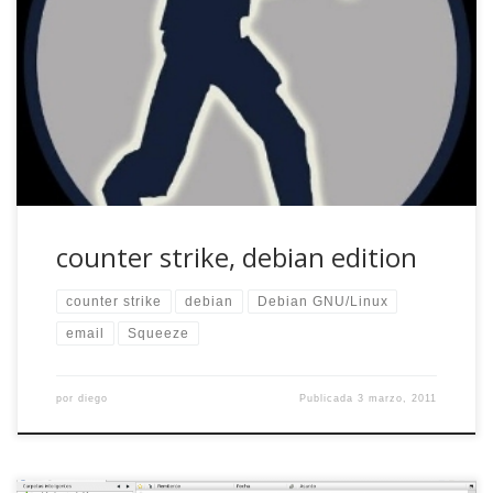
Hello, I would like to know How I can play to counter strike
on Debian 6.0. Thanks. Hola, Me gustaría saber como
puedo jugar al Counter Strike en Debian 6.0. Gracias. Alex
Padoly, preguntando en la lista de correo de usuarios de
debian en inglés. La traducción, y los fallos […]
counter strike, debian edition
counter strike
debian
Debian GNU/Linux
email
Squeeze
por
diego
Publicada
3 marzo, 2011