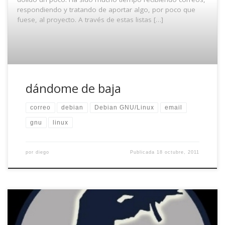
respondiendo y tratando de aportar algo, por poco que
fuese, al proyecto. A través de estas listas […]
dándome de baja
correo
debian
Debian GNU/Linux
email
gnu
linux
por
diego
Publicada
18 octubre, 2011