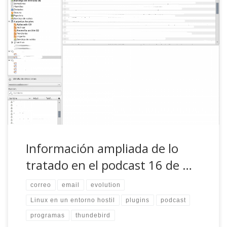
Con retraso, lo sé, pero más vale cinco días tarde que
hacer el esfuerzo de entender nuestras fantástica
pronunciación en inglés. 😛 Las noticias salieron de aquí:
Linux pierde fuelle entre los nuevos programadores.
Canonical eliminará el systray. Google contratará
programadores para el núcleo de linux. Y en la sección […]
Información ampliada de lo
tratado en el podcast 16 de …
correo
email
evolution
Linux en un entorno hostil
plugins
podcast
programas
thundebird