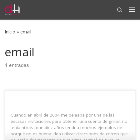
Search
Saltar al contenido
Me
Inicio
»
email
email
4 entradas
Cuando en abril de 2004 me peleaba por una de las
escasas invitaciones para obtener una cuenta de gmail, no
tenía ni idea que diez años tendría muchos ejemplos de
porqué no es buena idea utilizar direcciones de correo que
no están directamente bajo nuestro control. Ya tuve un