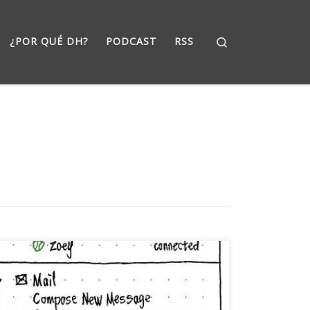
Search
¿POR QUÉ DH?
PODCAST
RSS
Lo leí ayer en The Inquirer y todavía no me lo
creo. La empresa que desarrolla Ubuntu (no
todo iba a ser Debian ;)) quiere eliminar el área