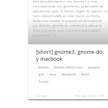
Más descubrimientos con Gnome3 y, más
concretamente con gnome-do, el lanzador de
aplicaciones que, al menos según mi opinión, se
hace indispensable en este nuevo escritorio.
Nada más instalar el paquete en el macbook,
por defecto, gnome-do comenzó a utilizar la
tecla Comando junto a la barra espaciadora
para lanzar […]
[short] gnome3, gnome-do
y macbook
debian
Debian GNU/Linux
gnome3
gnu
linux
MacBook
Short
Trucos
por
diego
Publicada
22 abril, 2010