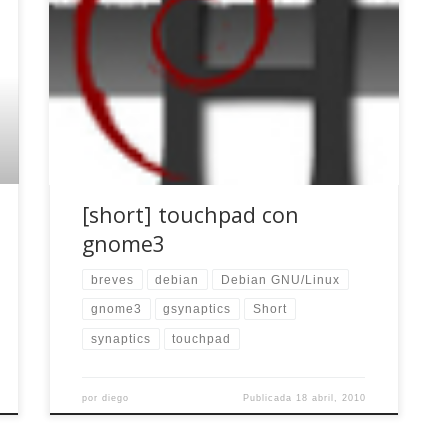
No sé muy bien el motivo, pero fue instalar
gnome3 y notar como el touchpad se
independizaba y aplicaba sus propias leyes.
Pasó de permitir scrolls verticales con dos
dedos, doble clic, clic con el botón derecho y el
tipo de funciones esperadas en este dispositivo,
a no reconocer el […]
[short] touchpad con
gnome3
breves
debian
Debian GNU/Linux
gnome3
gsynaptics
Short
synaptics
touchpad
por
diego
Publicada
18 abril, 2010