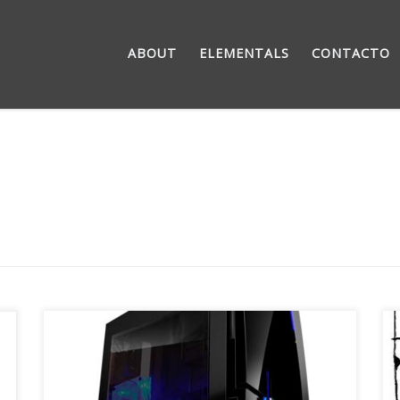
ABOUT
ELEMENTALS
CONTACTO
Forat, el 50% de la mitad del podcast de
daboblog ha terminado con su Project2010, una
completa guía para instalar, configurar y poner