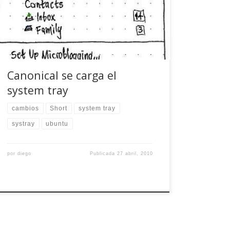
de notificación de Gnome, por ineficaz. En su
lugar van a poner un sistema de menús
personalizado para cada función y unas […]
Canonical se carga el
system tray
cambios
Short
system tray
systray
ubuntu
por
diego
Publicada
27 abril, 2010