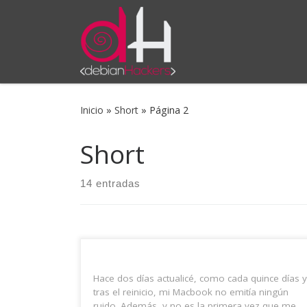
Saltar al contenido
Inicio
»
Short
»
Página 2
Short
14 entradas
Hace dos días actualicé, como cada quince días y
tras el reinicio, mi Macbook no emitía ningún
ruido. Además, y no es la primera vez que me