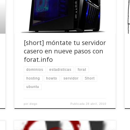
en producción un servidor casero de páginas
web. A lo largo de nueve volúmenes, y de una
forma didáctica y muy gráfica, forat explica
cómo instalar Linux […]
[short] móntate tu servidor
casero en nueve pasos con
forat.info
dominios
estadisticas
forat
hosting
howto
servidor
Short
ubuntu
por
diego
Publicada
28 abril, 2010