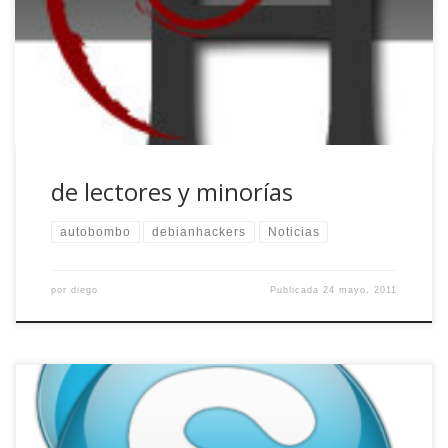
argumentaba diciendo que hablamos de lo que queremos,
sin tener un calendario de publicación estricto al que
atenernos y sin injerencias de ningún tipo. Quitando que
sigo sin […]
de lectores y minorías
autobombo
debianhackers
Noticias
por
diego
Publicada
24 mayo, 2011
Últimamente he andado liado, tratando de terminar un par