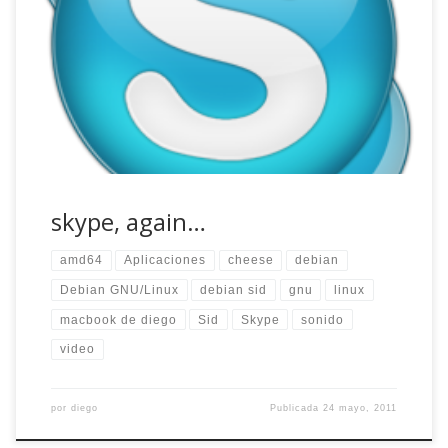
de proyectos que tenía y apenas he podido dedicarme a
jugar con mis ordenadores. No es ninguna excusa,
simplemente no quería tocar nada, trataba de no dar
ningún paso en falso para no tener que volver atrás a toda
prisa. Debe […]
skype, again…
amd64
Aplicaciones
cheese
debian
Debian GNU/Linux
debian sid
gnu
linux
macbook de diego
Sid
Skype
sonido
video
por
diego
Publicada
24 mayo, 2011