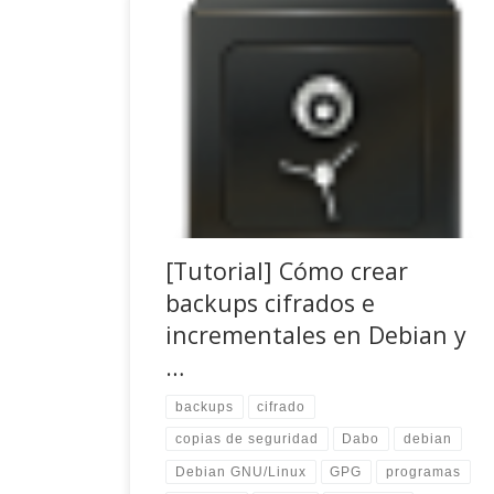
Ya he comentado en algún podcast que por lo
general, siempre suelo instalar mis máquinas
Debian (escritorio) con LVM cifrando la raíz,
/home y la swap (una buena «feature» de
Debian, si cifras vía dm-crypt tu /home, por
seguridad te obliga desde el instalador a cifrar la
swap por los […]
[Tutorial] Cómo crear
backups cifrados e
incrementales en Debian y
…
backups
cifrado
copias de seguridad
Dabo
debian
Debian GNU/Linux
GPG
programas