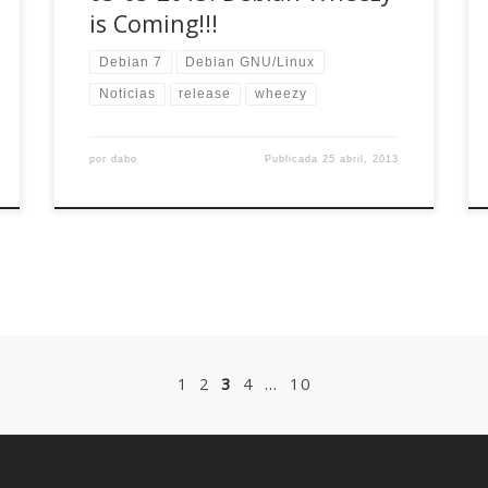
is Coming!!!
Debian 7
Debian GNU/Linux
Noticias
release
wheezy
por
dabo
Publicada
25 abril, 2013
1
2
3
4
…
10