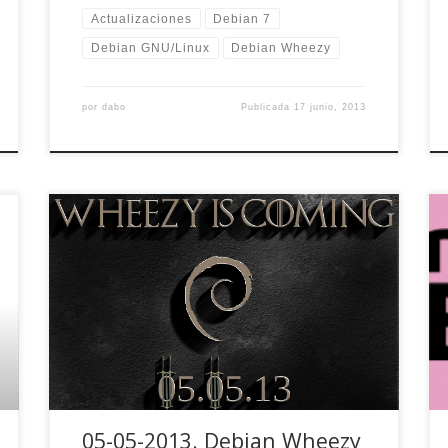
Actualizaciones
Debian 7
Debian GNU/Linux
Debian Wheezy
por
dabo
Publicada
17 junio, 2013
Los que usamos Testing o Sid ya hemos visto lo
que nos trae Debian 7, pero no es un
lanzamiento menor. Debian Whezzy estará
disponible el 5 mayo, únete a la fiesta -;)
05-05-2013. Debian Wheezy