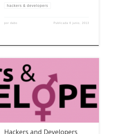
hackers & developers
por
dabo
Publicada
6 junio, 2013
Una vez más y fieles a la cita mensual, tenemos
una nueva entrega de «Hackers And
Developers» con un interesante índice de
contenidos. ¿La has descargado ya? En esta
edición: Distribuyendo tus aplicaciones Python en
PyPI Manual de Perl (Parte IV) Equipos Ágiles:
Parte II Permiso denegado Pásate a GNU/Linux
[…]
Hackers and Developers