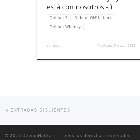
está con nosotros -;)
Debian 7
Debian GNU/Linux
Debian Wheezy
por
dabo
Publicada
5 mayo, 2013
Navegación de entradas
Entradas siguientes
ENTRADAS SIGUIENTES
© 2026
DebianHackers
– Todos los derechos reservados