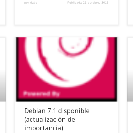
por
dabo
Publicada
21 octubre, 2013
Hola Debianitas, como habéis podido ver los
que estéis en versiones estables o usando
Debian en servidores, el pasado día 15 entró
una gran actualización en Debian 7. Tal y como
comentan en la nota del lanzamiento: El
proyecto Debian se complace en anunciar la
primera actualización de su distribución […]
Debian 7.1 disponible
(actualización de
importancia)