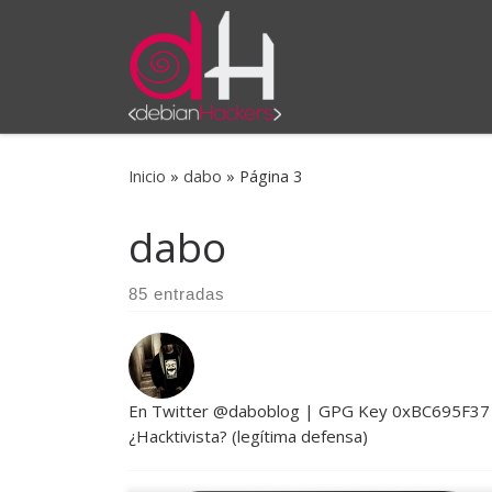
Saltar al contenido
Inicio
»
dabo
»
Página 3
dabo
85 entradas
En Twitter @daboblog | GPG Key 0xBC695F37 Wo
¿Hacktivista? (legítima defensa)