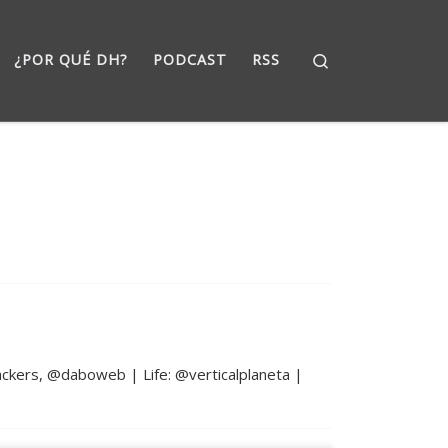
Search
¿POR QUÉ DH?
PODCAST
RSS
kers, @daboweb | Life: @verticalplaneta |