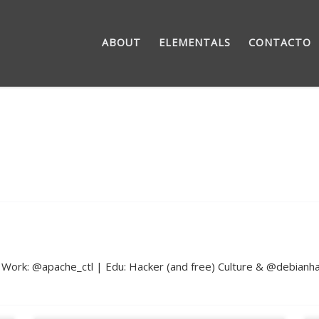
ABOUT
ELEMENTALS
CONTACTO
rk: @apache_ctl | Edu: Hacker (and free) Culture & @debianhac