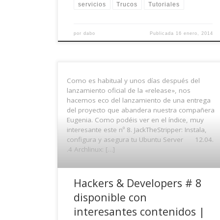
servicios
Trucos
Tutoriales
por
dabo
Publicada
16 enero, 2014
Como es habitual y unos días después del
lanzamiento oficial de la «release», nos
hacemos eco del lanzamiento de una entrega
del proyecto que abandera nuestra compañera
Eugenia. Como podéis ver en el índice, muy
interesante este nº 8. JackTheStripper: Instala,
configura y asegura tu Ubuntu Server 12.04.
.4 Archlinux: […]
Hackers & Developers # 8
disponible con
interesantes contenidos |