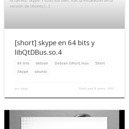
la familia, skype. Y todo iba bien, tras la instalación de la
versión de Ubuntu […]
[short] skype en 64 bits y
libQtDBus.so.4
64 bits
debian
Debian GNU/Linux
Short
Skype
ubuntu
por
diego
Publicada
8 enero, 2011