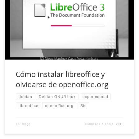
Soy muy dado a desinstalar programas o aplicaciones que,
por los más variopintos pensamientos, me hayan
ofendido en una u otra manera. Así pasó cuando se
anunció el cierre de del.icio.us, para descubrir dos días
después que sólo trataban de aumentar el precio de venta
con buenas críticas y mensajes […]
Cómo instalar libreoffice y
olvidarse de openoffice.org
debian
Debian GNU/Linux
experimental
libreoffice
openoffice.org
Sid
por
diego
Publicada
5 enero, 2011