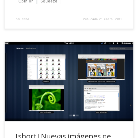
Opinión
Squeeze
por
dabo
Publicada
21 enero, 2011
La gente de GNOME ha querido mostrar como será la
nueva (y esperada) versión 3 del fantástico gestor de
escritorios. Y si, soy poco objetivo pero ya aparecerá Dabo
para hablar de KDE :). Para enseñarnos cómo es la interfaz
y, de paso, ponernos los dientes largos como a un […]
[short] Nuevas imágenes de