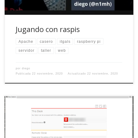
Jugando con raspis
Apache
casero
itgals
raspberry pi
servidor
taller
web
por
diego
Publicada
22 noviembre, 2020
Actualizado
22 noviembre, 2020
No nos engañemos, si lees esto muy probablemente seas
el soporte informático de alguien. En mi caso particular,
soy el soporte informático de familia y amigos en dos