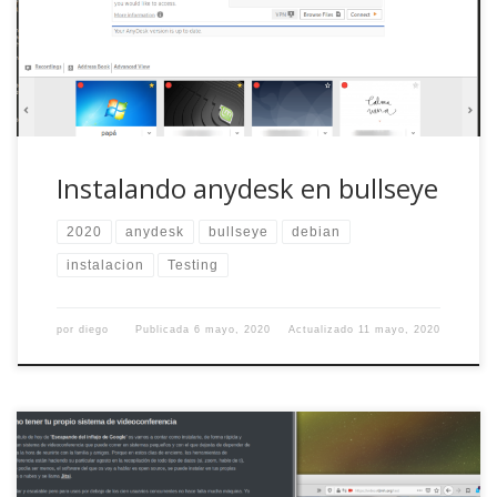
países y cinco comunidades autónomas y lo decirles
«mejor me conecto y lo miro» es ya un clásico, tanto que
mi padre […]
Instalando anydesk en bullseye
2020
anydesk
bullseye
debian
instalacion
Testing
por
diego
Publicada
6 mayo, 2020
Actualizado
11 mayo, 2020