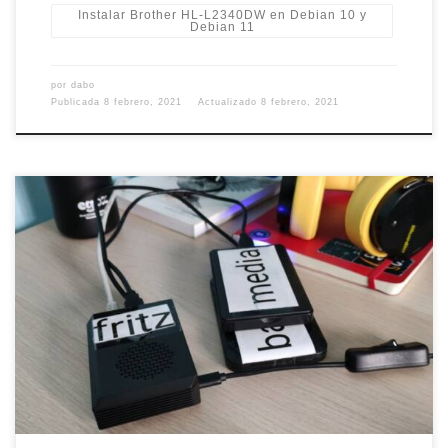
Instalar Brother HL-L2340DW en Debian 10 y
Debian 11
por
dabo
Publicada
8 febrero, 2021
Actualizado
8 febrero, 2021
Soy una persona que hace copias de seguridad. De todo.
Siempre. No me vale lo de que no hacen falta, que soy un
exagerado ni ninguna otra excusa. Backup y punto. Y
cifrados. Y siguiendo la regla del 3-2-1. Y con un armario de
comunicaciones adecuado. Además, me encantan las […]