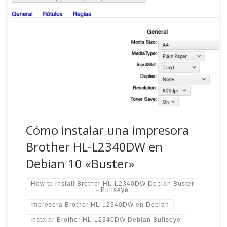
Entrada lo más resumida posible debido a mi falta de
tiempo para explayarme más . Si tienes prisa, ve
directamente al final en «la solución». Situación y de dónde
vino el problema: Yo usaba Debian Testing desde 2019 y
esta impresora en mis Debian desde hace unos 5 años y
[…]
Cómo instalar una impresora
Brother HL-L2340DW en
Debian 10 «Buster»
How to install Brother HL-L2340DW Debian Buster
- Bullseye
Impresora Brother HL-L2340DW en Debian
Instalar Brother HL-L2340DW Debian Bullseye