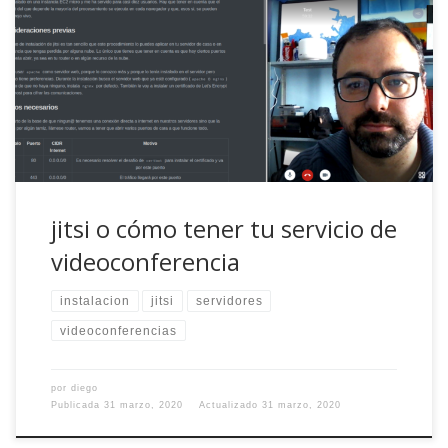
En el capítulo de hoy de ‘Escapando del influjo de Google’
os vamos a contar como instalarte, de forma rápida y
sencilla, un sistema de videoconferencia que puede correr
en sistemas pequeños y con el que dejarás de depender
de terceros a la hora de reunirte con la familia y […]
jitsi o cómo tener tu servicio de
videoconferencia
instalacion
jitsi
servidores
videoconferencias
por
diego
Publicada
31 marzo, 2020
Actualizado
31 marzo, 2020