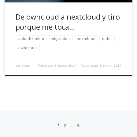
De owncloud a nextcloud y tiro
porque me toca…
actualizacion
migración
nextcloud
nube
owncloud
por
diego
Publicada
9 enero, 2017
Actualizado
9 enero, 2017
Navegación de entradas
1
2
…
4
En