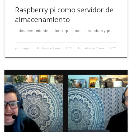
Raspberry pi como servidor de
almacenamiento
almacenamiento
backup
nas
raspberry pi
por
diego
Publicada
6 enero, 2021
Actualizado
7 enero, 2021
Resulta que asiaknt tiene un proyecto imponente para
acercar la tecnología a las mujeres y aprender sobre una
gran variedad de temas que van desde la nube a la
ciberseguridad pasando por lenguajes de programación o
diseño. Se llama IT~gals y es terriblemente recomendable,
tanto para asistir como convertirse en […]