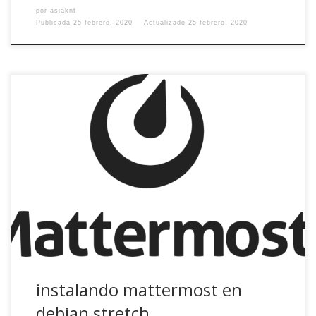
por
asiaknt
Publicada
25 febrero, 2020
Actualizado
25 febrero, 2020
¡Me encanta el olor a software libre por las mañanas! Y
más cuando una aplicación privativa que me gusta se
vuelve un dolor de muelas por sus restricciones. Entonces
es el momento de buscar alternativas de software libre.
mis requerimientos open source alternativa a slack
multiplataforma: linux, windows, android… sin […]
instalando mattermost en
debian stretch