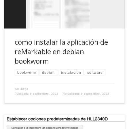
el ordenador, tableta o móvil, todo […]
como instalar la aplicación de
reMarkable en debian
bookworm
bookworm
debian
instalación
software
por
diego
Publicada
5 septiembre, 2023
Actualizado
5 septiembre, 2023