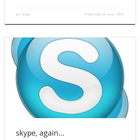
por
diego
Publicada
10 junio, 2011
Últimamente he andado liado, tratando de terminar un par
de proyectos que tenía y apenas he podido dedicarme a
jugar con mis ordenadores. No es ninguna excusa,
simplemente no quería tocar nada, trataba de no dar
ningún paso en falso para no tener que volver atrás a toda
prisa. Debe […]
skype, again…