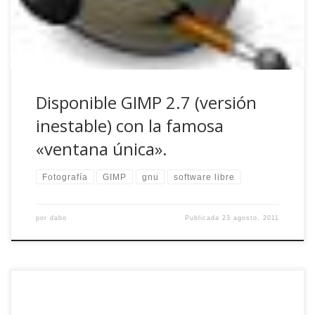
usabilidad de GIMP […]
Disponible GIMP 2.7 (versión
inestable) con la famosa
«ventana única».
Fotografía
GIMP
gnu
software libre
por
dabo
Publicada
23 agosto, 2011