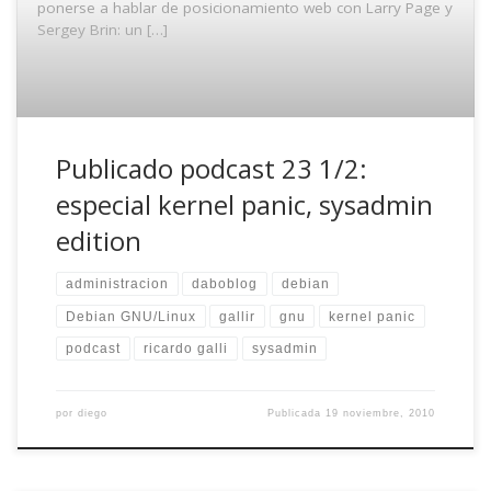
ponerse a hablar de posicionamiento web con Larry Page y
Sergey Brin: un […]
Publicado podcast 23 1/2:
especial kernel panic, sysadmin
edition
administracion
daboblog
debian
Debian GNU/Linux
gallir
gnu
kernel panic
podcast
ricardo galli
sysadmin
por
diego
Publicada
19 noviembre, 2010