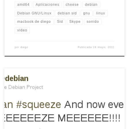
amd64
Aplicaciones
cheese
debian
Debian GNU/Linux
debian sid
gnu
linux
macbook de diego
Sid
Skype
sonido
video
por
diego
Publicada
24 mayo, 2011
Como dirían en la tele, ¡está sucediendo! As predicted – the
release is starting this weekend 5/6 February 2011. IRC
channels are starting to buzz — irc.debian.org #debian-
release – and there’s also a live commentary session at
http://identi.ca/debian Debian 6.0 release is happening now
Lo están radiando en identi.ca, el […]